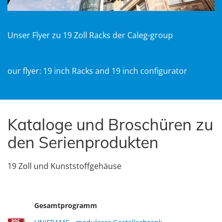
U
nser Flyer zu 19
Zoll Racks der
Caleg-group
our flyer: 19 inch Racks and 19 inch configurator
Kataloge und Broschüren zu
den Serienprodukten
19 Zoll und Kunststoffgehäuse
Gesamtprogramm