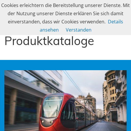
Skip to navigation
Skip to content
Cookies erleichtern die Bereitstellung unserer Dienste. Mit
Togg
caleg group
der Nutzung unserer Dienste erklären Sie sich damit
Produzent und Lösungsanbieter für industrielle Gehäusetechnik, Schranksy
einverstanden, dass wir Cookies verwenden.
Details
Flyer und
ansehen
Verstanden
Produktkataloge