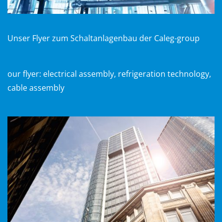
U
nser Flyer zum Schaltanlagenbau der
Caleg-group
our flyer: electrical assembly, refrigeration technology,
cable assembly