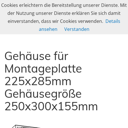
Skip to navigation
Skip to content
Cookies erleichtern die Bereitstellung unserer Dienste. Mit
Togg
caleg group
der Nutzung unserer Dienste erklären Sie sich damit
Produzent und Lösungsanbieter für industrielle Gehäusetechnik, Schranksy
einverstanden, dass wir Cookies verwenden.
Details
DD-Serie – Kleingehäuse
ansehen
Verstanden
Gehäuse für
Montageplatte
225x285mm
Gehäusegröße
250x300x155mm