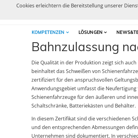
Skip to navigation
Skip to content
Cookies erleichtern die Bereitstellung unserer Dien
caleg group
Produzent und Lösungsanbieter für industri
KOMPETENZEN
LÖSUNGEN
NEWS&TE
Bahnzulassung na
Die Qualität in der Produktion zeigt sich auc
beinhaltet das Schweißen von Schienenfahrzeu
zertifiziert für den anspruchsvollen Geltungs
Anwendungsgebiet umfasst die Neufertigung 
Schienenfahrzeuge für den äußeren und inner
Schaltschränke, Batteriekästen und Behälter.
In diesem Zertifikat sind die verschiedenen 
und den entsprechenden Abmessungen definier
Unternehmen sind dokumentiert. In verschied