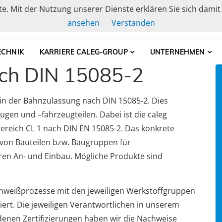
ste. Mit der Nutzung unserer Dienste erklären Sie sich dami
ansehen
Verstanden
elle Gehäusetechnik, Schranksysteme und Baugruppenträge
CHNIK
KARRIERE CALEG-GROUP
UNTERNEHMEN
ch DIN 15085-2
h in der Bahnzulassung nach DIN 15085-2. Dies
gen und –fahrzeugteilen. Dabei ist die caleg
bereich CL 1 nach DIN EN 15085-2. Das konkrete
von Bauteilen bzw. Baugruppen für
en An- und Einbau. Mögliche Produkte sind
Schweißprozesse mit den jeweiligen Werkstoffgruppen
t. Die jeweiligen Verantwortlichen in unserem
enen Zertifizierungen haben wir die Nachweise