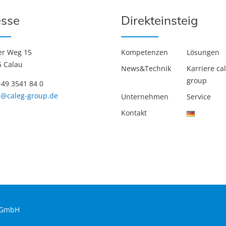
sse
Direkteinsteig
er Weg 15
Kompetenzen
Lösungen
 Calau
News&Technik
Karriere ca
group
49 3541 84 0
b@caleg-group.de
Unternehmen
Service
Kontakt
u GmbH