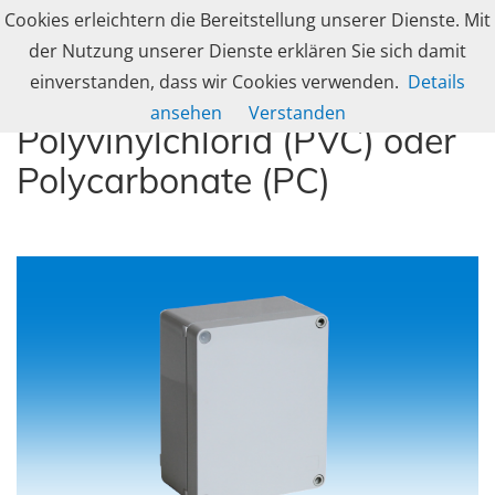
Skip to navigation
Skip to content
Cookies erleichtern die Bereitstellung unserer Dienste. Mit
Togg
caleg group
der Nutzung unserer Dienste erklären Sie sich damit
Produzent und Lösungsanbieter für industrielle Gehäusetechnik, Schranksy
einverstanden, dass wir Cookies verwenden.
Details
Industriegehäuse aus
ansehen
Verstanden
Polyvinylchlorid (PVC) oder
Polycarbonate (PC)