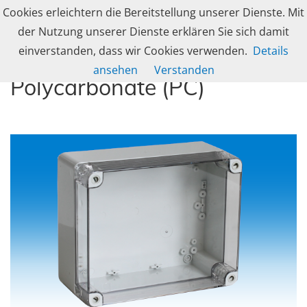
Skip to navigation
Skip to content
Cookies erleichtern die Bereitstellung unserer Dienste. Mit
Togg
caleg group
der Nutzung unserer Dienste erklären Sie sich damit
Produzent und Lösungsanbieter für industrielle Gehäusetechnik, Schranksy
einverstanden, dass wir Cookies verwenden.
Details
Industriegehäuse aus
ansehen
Verstanden
Polycarbonate (PC)