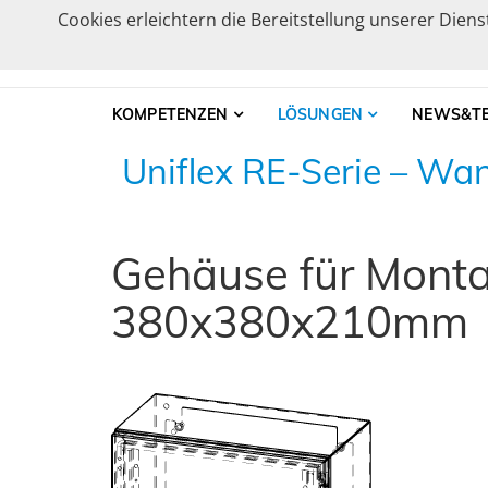
Skip to navigation
Skip to content
Cookies erleichtern die Bereitstellung unserer Dien
caleg group
Produzent und Lösungsanbieter für industri
KOMPETENZEN
LÖSUNGEN
NEWS&TE
Uniflex RE-Serie – W
Gehäuse für Mont
380x380x210mm