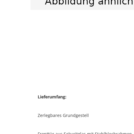
Lieferumfang:
Zerlegbares Grundgestell
Fronttür aus Sekuritglas mit Stahlblechrahmen