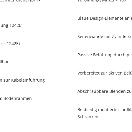
Blaue Design-Elemente an 
eßung 1242E)
Seitenwände mit Zylinders
oss 1242E)
Passive Belüftung durch pe
llbar
Vorbereitet zur aktiven Bel
n zur Kabeleinführung
Abschraubbare Blenden zu
im Bodenrahmen
Beidseitig montierter, auf
Schränken