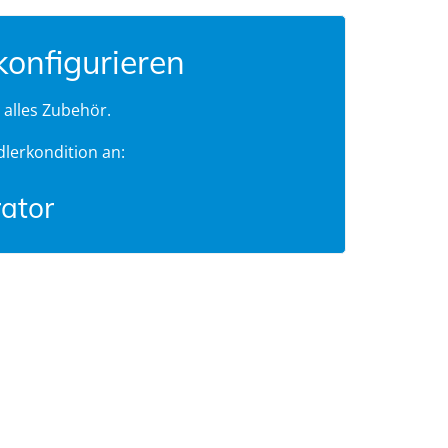
 konfigurieren
, alles Zubehör.
dlerkondition an:
rator