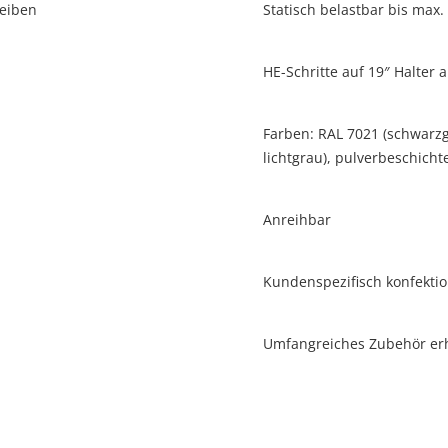
heiben
Statisch belastbar bis max.
HE-Schritte auf 19″ Halter 
Farben: RAL 7021 (schwarzg
lichtgrau), pulverbeschicht
Anreihbar
Kundenspezifisch konfekti
Umfangreiches Zubehör erh