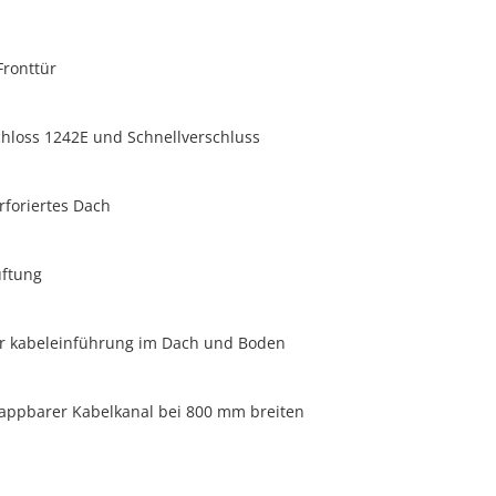
Fronttür
chloss 1242E und Schnellverschluss
rforiertes Dach
üftung
r kabeleinführung im Dach und Boden
klappbarer Kabelkanal bei 800 mm breiten