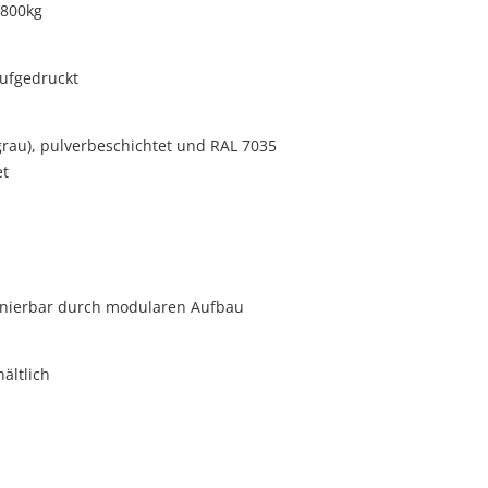
 800kg
aufgedruckt
rau), pulverbeschichtet und RAL 7035
et
onierbar durch modularen Aufbau
ältlich