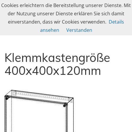
Skip to navigation
Skip to content
Cookies erleichtern die Bereitstellung unserer Dienste. Mit
Togg
caleg group
der Nutzung unserer Dienste erklären Sie sich damit
Produzent und Lösungsanbieter für industrielle Gehäusetechnik, Schranksy
einverstanden, dass wir Cookies verwenden.
Details
DE-Serie – Klemmkästen
ansehen
Verstanden
Klemmkastengröße
400x400x120mm