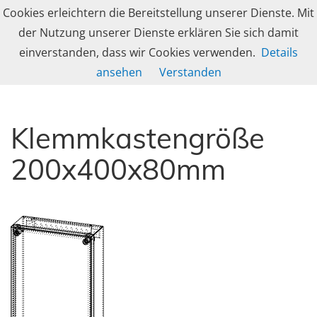
Skip to navigation
Skip to content
Cookies erleichtern die Bereitstellung unserer Dienste. Mit
Togg
caleg group
der Nutzung unserer Dienste erklären Sie sich damit
Produzent und Lösungsanbieter für industrielle Gehäusetechnik, Schranksy
einverstanden, dass wir Cookies verwenden.
Details
DE-Serie – Klemmkästen
ansehen
Verstanden
Klemmkastengröße
200x400x80mm