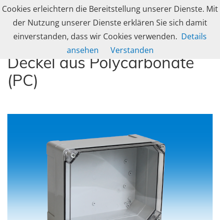
Skip to navigation
Skip to content
Cookies erleichtern die Bereitstellung unserer Dienste. Mit
Togg
caleg group
der Nutzung unserer Dienste erklären Sie sich damit
Produzent und Lösungsanbieter für industrielle Gehäusetechnik, Schranksy
einverstanden, dass wir Cookies verwenden.
Details
Industriegehäuse mit hohem
ansehen
Verstanden
Deckel aus Polycarbonate
(PC)