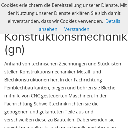
Skip to navigation
Skip to content
Cookies erleichtern die Bereitstellung unserer Dienste. Mit
Togg
caleg group
der Nutzung unserer Dienste erklären Sie sich damit
Produzent und Lösungsanbieter für industrielle Gehäusetechnik, Schranksy
einverstanden, dass wir Cookies verwenden.
Details
ansehen
Verstanden
Konstruktionsmechanik
(gn)
Anhand von technischen Zeichnungen und Stücklisten
stellen Konstruktions­mechaniker Metall- und
Blechkonstruktionen her. ln der Fachrichtung
Feinblechbau kanten, biegen und bohren sie Bleche
mithilfe von CNC gesteuerten Maschinen. ln der
Fachrichtung Schweißtechnik richten sie die
gebogenen und gekanteten Teile aus und
verschweißen diese zu Bauteilen. Dabei wenden sie
sowohl manuelle als auch maschinelle Verfahren an.